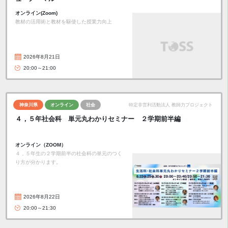
オンライン(Zoom)
教材の活用術と教材を駆使した授業力向上
2026年8月21日
20:00～21:00
神奈川県
オンライン
社会
特定非営利活動法人 教師力プロジェクト
４，５年社会科 単元丸わかりセミナー ２学期前半編
オンライン（ZOOM）
４，５年生の２学期前半の社会科の単元のつく
り方が分かります。
2026年8月22日
20:00～21:30