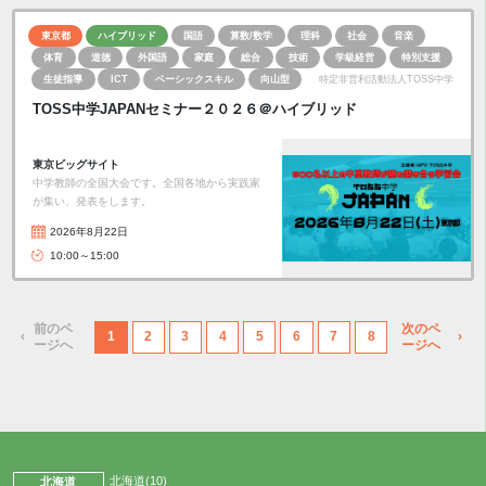
東京都
ハイブリッド
国語
算数/数学
理科
社会
音楽
体育
道徳
外国語
家庭
総合
技術
学級経営
特別支援
生徒指導
ICT
ベーシックスキル
向山型
特定非営利活動法人TOSS中学
TOSS中学JAPANセミナー２０２６＠ハイブリッド
東京ビッグサイト
中学教師の全国大会です。全国各地から実践家
が集い、発表をします。
2026年8月22日
10:00～15:00
‹
1
2
3
4
5
6
7
8
›
北海道(10)
北海道