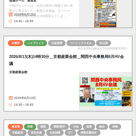
成城ホール 集会室
今回のセミナーは、谷氏が長年の実践と深い考
察から導き出した「教育の本質論」をベース
2026年8月13日
に、学校現場の景色を180度変えてしま…
14:40～16:55
京都府
ハイブリッド
生徒指導
ベーシックスキル
向山型
特定非営利活動法人TOSS関西教育NPO
2026/8/13(木)14時30分＿京都産業会館＿関西中央事務局8月HV会
議
京都産業会館
2026年8月13日
14:30～16:45
東京都
対面
国語
算数/数学
社会
道徳
総合
校務
学級経営
特別支援
生徒指導
ICT
授業技量検定