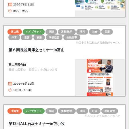
2026年8月11日
8:00～9:30
富山県
ハイブリッド
国語
算数/数学
理科
社会
音楽
体育
道徳
校務
学級経営
生徒指導
特定非営利活動法人富山教師サークル
第６回長谷川博之セミナーin富山
富山県民会館
教師に必要な「授業力」を身につける
2026年8月11日
10:00～13:30
北海道
ハイブリッド
国語
算数/数学
理科
社会
学級経営
NPO法人Let's Kidsうとねっと
第13回ALL石坂セミナーin苫小牧