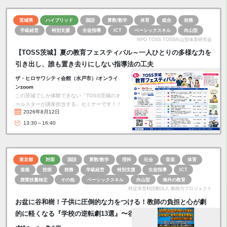
茨城県
ハイブリッド
国語
算数/数学
体育
総合
校務
学級経営
特別支援
生徒指導
ICT
ベーシックスキル
向山型
NPO TOSS TOSS向山型体育研究会
【TOSS茨城】夏の教育フェスティバル～一人ひとりの多様な力を
引き出し、誰も置き去りにしない指導法の工夫
ザ・ヒロサワシティ会館（水戸市）/オンライ
ンzoom
この茨城でしか体験できない「TOSS茨城のオ
ールスターが講座担当する」セミナーです！！
2026年8月12日
13:30～16:40
東京都
対面
国語
算数/数学
理科
社会
音楽
体育
道徳
技術
校務
学級経営
特別支援
生徒指導
ICT
授業技量検定
その他
ベーシックスキル
向山型
海外の教育
特定非営利活動法人 教師力プロジェクト
お盆に谷和樹！子供に圧倒的な力をつける！教師の負担と心が劇
的に軽くなる『学校の逆転劇13選』〜谷和樹の「教育の本…