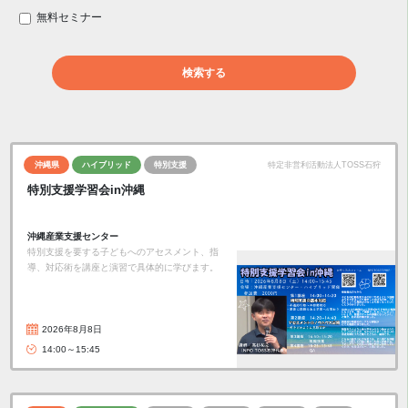
無料セミナー
検索する
沖縄県
ハイブリッド
特別支援
特定非営利活動法人TOSS石狩
特別支援学習会in沖縄
沖縄産業支援センター
特別支援を要する子どもへのアセスメント、指
導、対応術を講座と演習で具体的に学びます。
2026年8月8日
14:00～15:45