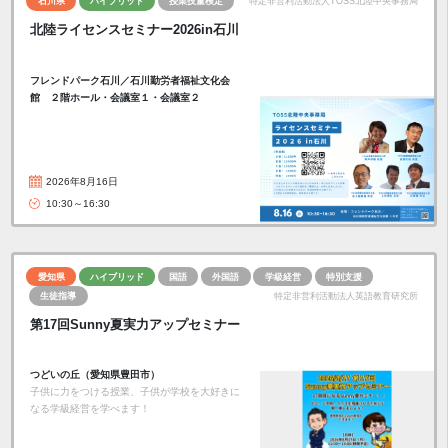
石川県
ハイブリッド
授業技量検定
特定非営利活動法人TOSS北陸中央事務局
北陸ライセンスセミナー2026in石川
フレンドパーク石川／石川勤労者福祉文化会
館 ２階ホール・会議室１・会議室２
2026年8月16日
10:30～16:30
愛知県
ハイブリッド
国語
外国語
学級経営
特別支援
生徒指導
特定非営利活動法人英語教育研究所
第17回Sunny夏実力アップセミナー
つどいの丘（愛知県豊田市）
子供に力をつける授業、子供が学校を大好きに
なる学級経営を学べます！