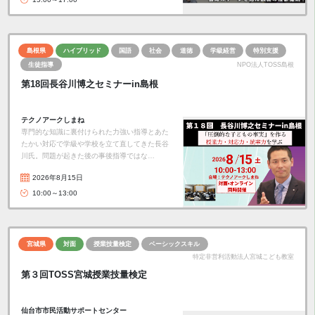
島根県
ハイブリッド
国語
社会
道徳
学級経営
特別支援
生徒指導
NPO法人TOSS島根
第18回長谷川博之セミナーin島根
テクノアークしまね
専門的な知識に裏付けられた力強い指導とあた
たかい対応で学級や学校を立て直してきた長谷
川氏。問題が起きた後の事後指導ではな…
2026年8月15日
10:00～13:00
宮城県
対面
授業技量検定
ベーシックスキル
特定非営利活動法人宮城こども教室
第３回TOSS宮城授業技量検定
仙台市市民活動サポートセンター