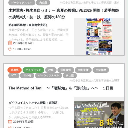
ベーシックスキル
向山型
特定非営利活動法人教師と子どもの夢倶楽部・東京
木村重夫×桜木泰自セミナー 真夏の授業LIVE2026 開催！若手教師
の挑戦×技・技・技 怒涛の180分
明石町区民館（東京都中央区）
授業が変われば、子どもが熱中する。授業が変
われば、全員が参加する。授業が変われば、学
力が伸びる。若手教師による模擬授業、…
2026年8月14日
13:30～16:45
兵庫県
ハイブリッド
校務
学級経営
特別支援
生徒指導
ICT
その他
ベーシックスキル
向山型
特定非営利活動法人兵庫教育技術向上NET
The Method of Tani 〜「暗黙知」を「形式知」へ〜 １日目
ダイワロイネットホテル姫路（姫路駅）
今年も帰ってきました！ 谷和樹先生からDeep
に学び尽くす２日間！ 今年も、 「兵庫でし
か、兵庫だからこそ扱えるDEEP…
2026年8月15日
15:00～17:00