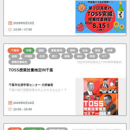
2026年8月15日
13:00～17:00
千葉県
対面
国語
算数/数学
理科
社会
音楽
体育
道徳
外国語
生活
図工
家庭
総合
技術
ICT
授業技量検定
特定非営利活動法人TOSS理科事務局
TOSS授業技量検定IN千葉
千葉市生涯学習センター 大研修室
千葉の地で授業技量を向上させませんか！？
2026年8月16日
10:00～16:00