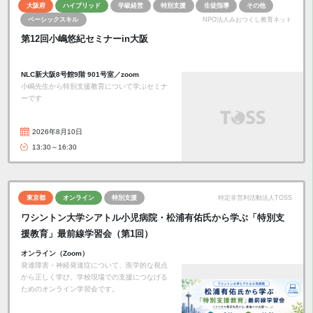
大阪府
ハイブリッド
学級経営
特別支援
生徒指導
その他
ベーシックスキル
NPO法人みおつくし教育ネット
第12回小嶋悠紀セミナーin大阪
NLC新大阪8号館9階 901号室／zoom
小嶋先生から特別支援教育について学ぶセミナ
ーです
2026年8月10日
13:30～16:30
東京都
オンライン
特別支援
特定非営利活動法人TOSS
ワシントン大学シアトル小児病院・松浦有佑氏から学ぶ「特別支
援教育」最前線学習会（第1回）
オンライン（Zoom）
発達障害・神経発達症について、医学的な視点
から正しく学び、学校現場での支援につなげる
ためのオンライン学習会です。