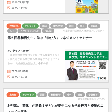
2026年8月17日
11:00～14:00
神奈川県
オンライン
国語
算数/数学
理科
社会
外国語
ICT
ベーシックスキル
向山型
特定非営利活動法人 教師力プロジェクト
第６回谷和樹先生に学ぶ「学び方」マネジメントセミナー
オンライン（Zoom）
～次期学習指導要領を先取りする授業づくり！
子供たちが自ら学び取る学習をどのようにつく
るか、 向山実践を踏まえ、令和の授…
2026年8月18日
19:00～21:15
東京都
オンライン
国語
算数/数学
理科
社会
学級経営
特定非営利活動法人TOSS
2学期は「変化」が勝負！子どもが夢中になる学級経営と授業のニ
ューノーマル