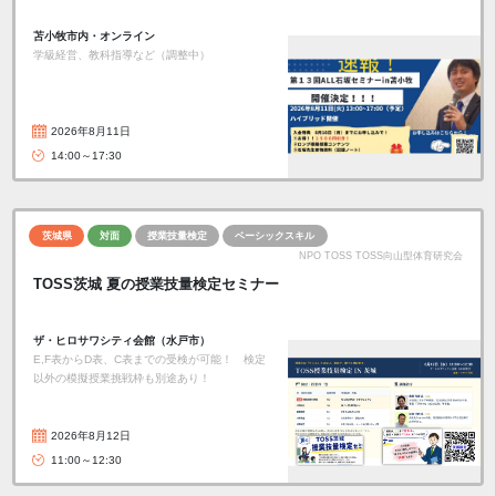
苫小牧市内・オンライン
学級経営、教科指導など（調整中）
2026年8月11日
14:00～17:30
茨城県
対面
授業技量検定
ベーシックスキル
NPO TOSS TOSS向山型体育研究会
TOSS茨城 夏の授業技量検定セミナー
ザ・ヒロサワシティ会館（水戸市）
E,F表からD表、C表までの受検が可能！ 検定
以外の模擬授業挑戦枠も別途あり！
2026年8月12日
11:00～12:30