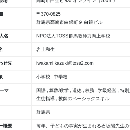
会場
高崎市白金ビルorオンライン（zooｍ）
細
〒370-0825
群馬県高崎市白銀町９ 白銀ビル
法人名
NPO法人TOSS群馬教師力向上学校
名
岩上和生
わせ先
iwakami.kazuki@toss2.com
象
小学校 , 中学校
テーマ
国語 , 算数/数学 , 道徳 , 校務 , 学級経営 , 特別
生徒指導 , 教師のベーシックスキル
群馬県
ー概要
毎年、子どもの事実が生まれる石坂陽先生の