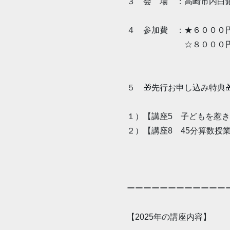
３ 会 場 ：高崎市内白
４ 参加費 ：★６０００
☆８０００円（映
５ 🎁先行お申し込み特典
１）【講座5 子どもを惹
２）【講座8 45分算数授
ーーーーーーーーーーーー
【2025年の講座内容】