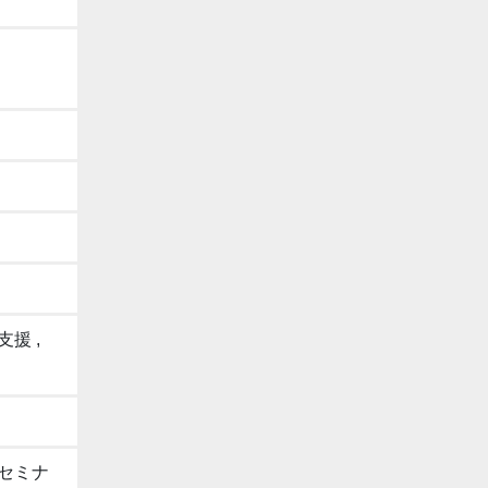
支援 ,
セミナ