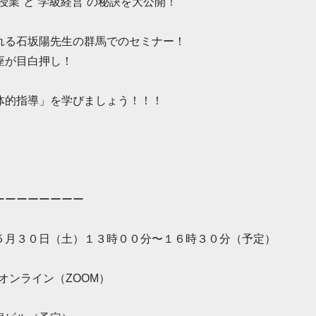
授業”と“学級経営”の秘訣を大公開！
れる石坂陽先生の群馬でのセミナー！
座が目白押し！
体的指導」を学びましょう！！！
ーーーーーーーー
５月３０日（土）１３時００分〜１６時３０分（予定）
 オンライン（ZOOM）