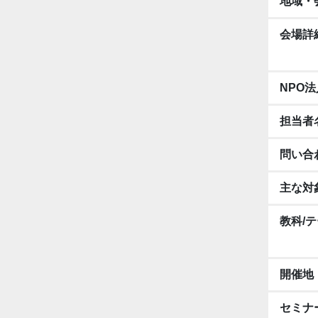
地域・
会場詳
NPO
担当者
問い合
主な対
教科/
開催地
セミナ