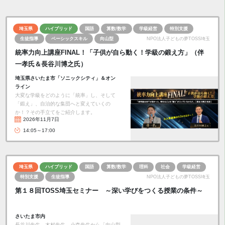
埼玉県
ハイブリッド
国語
算数/数学
学級経営
特別支援
生徒指導
ベーシックスキル
向山型
NPO法人子どもの夢TOSS埼玉
統率力向上講座FINAL！「子供が自ら動く！学級の鍛え方」（伴
一孝氏＆長谷川博之氏）
埼玉県さいたま市「ソニックシティ」＆オン
ライン
大変な学級をどのように「統率」し、そして
「鍛え」、自治的な集団へと変えていくの
か！？その手立てをご紹介します。
2026年11月7日
14:05～17:00
埼玉県
ハイブリッド
国語
算数/数学
理科
社会
学級経営
特別支援
生徒指導
NPO法人子どもの夢TOSS埼玉
第１８回TOSS埼玉セミナー ～深い学びをつくる授業の条件～
さいたま市内
長谷川先生、木村先生、小森先生から「向山型