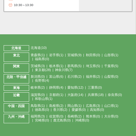
10:30～13:30
北海道(10)
北海道
青森県(1)
岩手県(1)
宮城県(9)
秋田県(0)
山形県(1)
東北
福島県(0)
茨城県(3)
栃木県(1)
群馬県(5)
埼玉県(5)
千葉県(5)
関東
東京都(28)
神奈川県(7)
新潟県(0)
富山県(6)
石川県(2)
福井県(2)
山梨県(0)
北陸・甲信越
長野県(4)
岐阜県(2)
静岡県(4)
愛知県(12)
三重県(0)
東海
滋賀県(0)
京都府(1)
大阪府(14)
兵庫県(18)
奈良県(0)
近畿
和歌山県(1)
鳥取県(1)
島根県(2)
岡山県(1)
広島県(3)
山口県(1)
中国・四国
徳島県(0)
香川県(2)
愛媛県(0)
高知県(0)
福岡県(3)
佐賀県(0)
長崎県(2)
熊本県(0)
大分県(0)
九州・沖縄
宮崎県(0)
鹿児島県(0)
沖縄県(0)