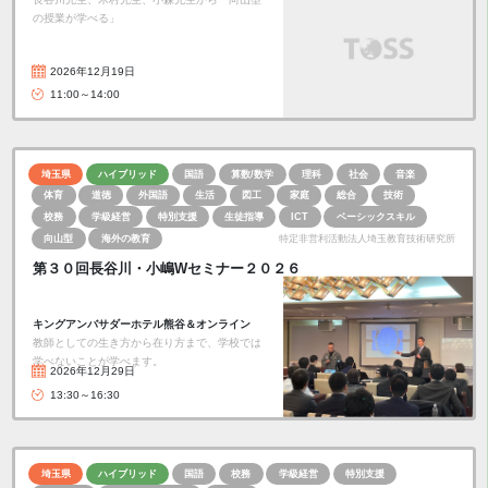
の授業が学べる」
2026年12月19日
11:00～14:00
埼玉県
ハイブリッド
国語
算数/数学
理科
社会
音楽
体育
道徳
外国語
生活
図工
家庭
総合
技術
校務
学級経営
特別支援
生徒指導
ICT
ベーシックスキル
向山型
海外の教育
特定非営利活動法人埼玉教育技術研究所
第３０回長谷川・小嶋Wセミナー２０２６
キングアンバサダーホテル熊谷＆オンライン
教師としての生き方から在り方まで、学校では
学べないことが学べます。
2026年12月29日
13:30～16:30
埼玉県
ハイブリッド
国語
校務
学級経営
特別支援